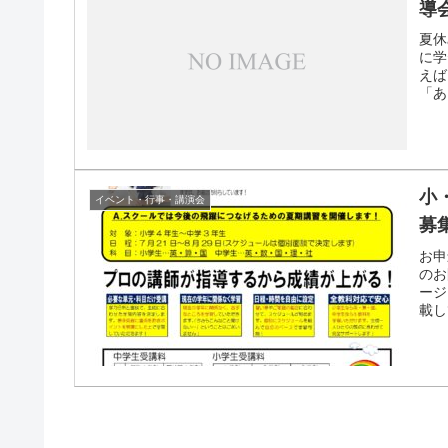
導
夏休
に学
えば
「あ
小
イベント・行事・講演会
募
お申
のお
ージ
載し